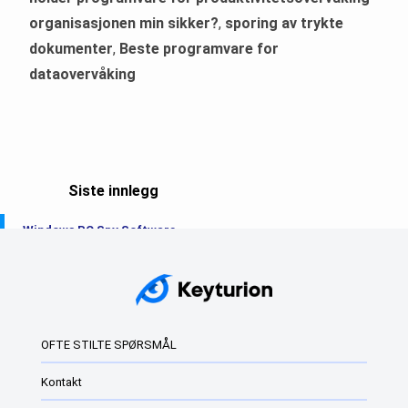
organisasjonen min sikker?
,
sporing av trykte
dokumenter
,
Beste programvare for
dataovervåking
Siste innlegg
Windows PC Spy Software
Den beste Windows Keylogger i 2025
Keyloggere
Windows Keyloggers: Hva de er og hvordan de...
OFTE STILTE SPØRSMÅL
Beste overvåkingsprogramvare for Windows
Kontakt
Den beste keyloggeren i 2024 for Windows