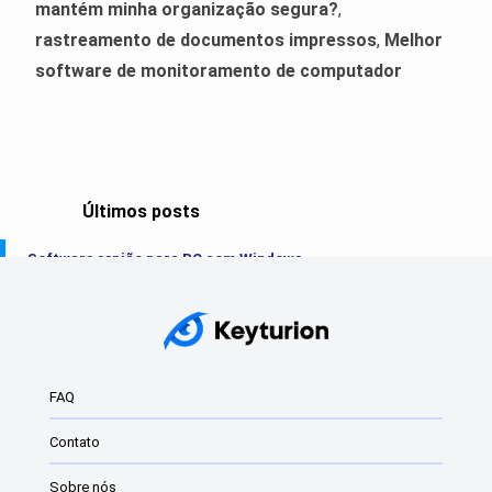
mantém minha organização segura?
,
rastreamento de documentos impressos
,
Melhor
software de monitoramento de computador
Últimos posts
Software espião para PC com Windows
O melhor keylogger do Windows em 2025
Keyloggers
Keyloggers do Windows: O que são e como...
FAQ
Melhor software de monitoramento para Windows
Contato
O melhor keylogger de 2024 para Windows
Sobre nós