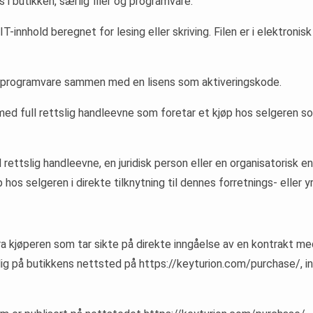
i butikken, særlig filer og programvare.
 IT-innhold beregnet for lesing eller skriving. Filen er i elektroni
ataprogramvare sammen med en lisens som aktiveringskode.
med full rettslig handleevne som foretar et kjøp hos selgeren so
rettslig handleevne, en juridisk person eller en organisatorisk e
 hos selgeren i direkte tilknytning til dennes forretnings- eller 
 fra kjøperen som tar sikte på direkte inngåelse av en kontrakt m
gelig på butikkens nettsted på https://keyturion.com/purchase/, 