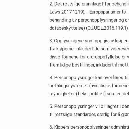
2. Det rettslige grunnlaget for behandli
Laws 2017.1219), - Europaparlaments- o
behandling av personopplysninger og om
databeskyttelse) (OJ.UE.L.2016.119.1) 
3. Opplysningene som oppgis av kjøperne
fra kjøperne, inkludert de som viderese
disse formene for ordreoppfyllelse er v
fremtidige bestillinger, inkludert å mo
4. Personopplysninger kan overføres ti
betalingssystemet (hvis disse formene 
myndigheter (f.eks. politiet) som en del
5. Personopplysninger vil bli lagret i d
til rettslige standarder, særlig for å g
6. Kjøpers personopplysninger administrer