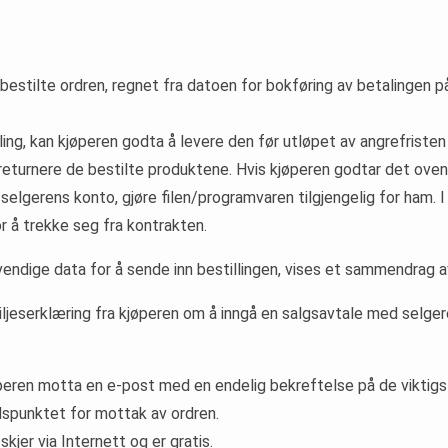
bestilte ordren, regnet fra datoen for bokføring av betalingen p
stilling, kan kjøperen godta å levere den før utløpet av angrefrist
å returnere de bestilte produktene. Hvis kjøperen godtar det ove
selgerens konto, gjøre filen/programvaren tilgjengelig for ham. I ti
or å trekke seg fra kontrakten.
vendige data for å sende inn bestillingen, vises et sammendrag av
 viljeserklæring fra kjøperen om å inngå en salgsavtale med sel
 kjøperen motta en e-post med en endelig bekreftelse på de viktig
dspunktet for mottak av ordren.
skjer via Internett og er gratis.