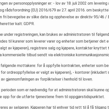
ngen av personopplysninger er: - lov av 18. juli 2002 om levering
g rådsforordning (EU) 2016/679 av 27. april 2016. om beskytte
 fri bevegelse av slike data og opphevelse av direktiv 95/46 / 
heretter kalt: GDPR.
 under registreringen, kan brukes av administratoren til følgend
ndes til kurerer som leverer varer og enheter som betjener det 
algt av kjøperen), registrere salg og kjøpere, kontakter knyttet
tta kommersielle tilbud sendt via elektroniske kommunikasjonsmid
l følgende mottakere: for å oppfylle kontrakten, enheter som be
for ordreoppfyllelse er valgt av kjøperen), - kontorer (inklude
 av gjennomføringen av forpliktelser i henhold til loven.
en perioden som er nødvendig for at administratoren skal kunne opp
jøre opp for de utførte tjenestene frem til oppgjørstidspunktet.
es av selgeren. Kjøperen har til enhver tid rett til å få tilgang t