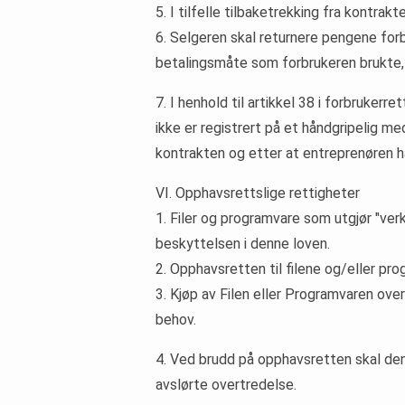
5. I tilfelle tilbaketrekking fra kontra
6. Selgeren skal returnere pengene for
betalingsmåte som forbrukeren brukte,
7. I henhold til artikkel 38 i forbrukerr
ikke er registrert på et håndgripelig m
kontrakten og etter at entreprenøren ha
VI. Opphavsrettslige rettigheter
1. Filer og programvare som utgjør "ver
beskyttelsen i denne loven.
2. Opphavsretten til filene og/eller pro
3. Kjøp av Filen eller Programvaren ove
behov.
4. Ved brudd på opphavsretten skal den
avslørte overtredelse.