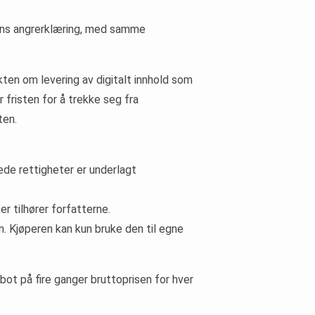
rens angrerklæring, med samme
akten om levering av digitalt innhold som
 fristen for å trekke seg fra
ten.
ede rettigheter er underlagt
r tilhører forfatterne.
n. Kjøperen kan kun bruke den til egne
ot på fire ganger bruttoprisen for hver