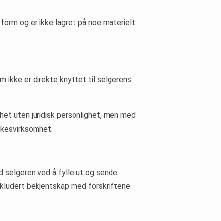
sk form og er ikke lagret på noe materielt
m ikke er direkte knyttet til selgerens
nhet uten juridisk personlighet, men med
yrkesvirksomhet.
ed selgeren ved å fylle ut og sende
inkludert bekjentskap med forskriftene