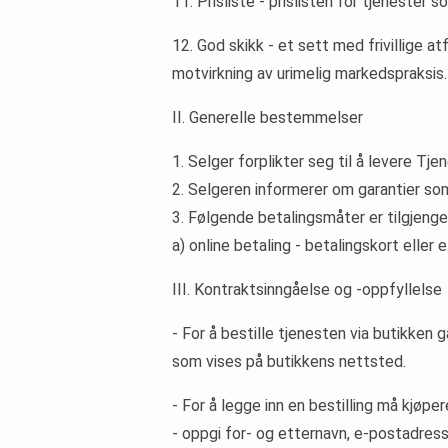
11. Prisliste - prislisten for tjeneste
12. God skikk - et sett med frivillige a
motvirkning av urimelig markedspraksis.
II. Generelle bestemmelser
1. Selger forplikter seg til å levere Tj
2. Selgeren informerer om garantier som 
3. Følgende betalingsmåter er tilgjengel
a) online betaling - betalingskort elle
III. Kontraktsinngåelse og -oppfyllelse
- For å bestille tjenesten via butikken
som vises på butikkens nettsted.
- For å legge inn en bestilling må kjøpe
- oppgi for- og etternavn, e-postadress