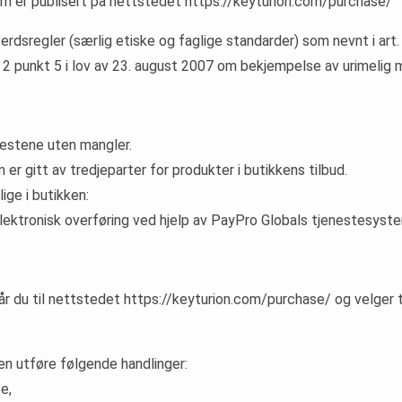
r som er publisert på nettstedet https://keyturion.com/purchase/
tferdsregler (særlig etiske og faglige standarder) som nevnt i art
 2 punkt 5 i lov av 23. august 2007 om bekjempelse av urimelig 
enestene uten mangler.
er gitt av tredjeparter for produkter i butikkens tilbud.
ige i butikken:
r elektronisk overføring ved hjelp av PayPro Globals tjenestesyst
 går du til nettstedet https://keyturion.com/purchase/ og velger
ren utføre følgende handlinger:
e,