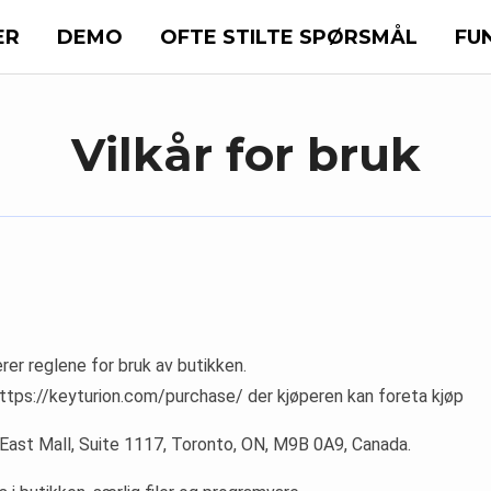
ER
DEMO
OFTE STILTE SPØRSMÅL
FU
Vilkår for bruk
erer reglene for bruk av butikken.
 https://keyturion.com/purchase/ der kjøperen kan foreta kjøp
 East Mall, Suite 1117, Toronto, ON, M9B 0A9, Canada.