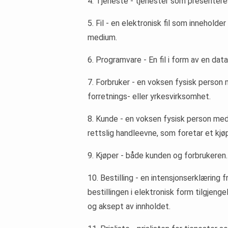
4. Tjeneste - tjenester som presenteres 
5. Fil - en elektronisk fil som inneholder
medium.
6. Programvare - En fil i form av en d
7. Forbruker - en voksen fysisk person 
forretnings- eller yrkesvirksomhet.
8. Kunde - en voksen fysisk person med 
rettslig handleevne, som foretar et kjøp
9. Kjøper - både kunden og forbrukeren.
10. Bestilling - en intensjonserklæring
bestillingen i elektronisk form tilgjen
og aksept av innholdet.