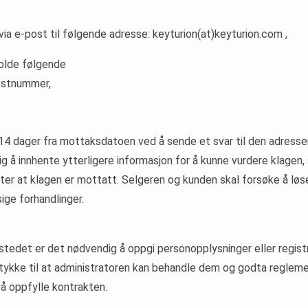
r via e-post til følgende adresse: keyturion(at)keyturion.com ,
holde følgende
postnummer,
14 dager fra mottaksdatoen ved å sende et svar til den adressen
 å innhente ytterligere informasjon for å kunne vurdere klagen,
er at klagen er mottatt. Selgeren og kunden skal forsøke å løse 
ge forhandlinger.
ttstedet er det nødvendig å oppgi personopplysninger eller regis
ykke til at administratoren kan behandle dem og godta regleme
 å oppfylle kontrakten.