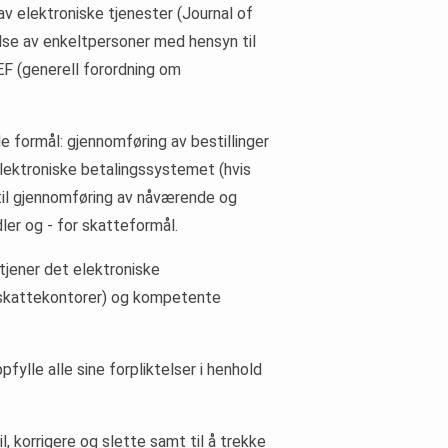
 av elektroniske tjenester (Journal of
lse av enkeltpersoner med hensyn til
EF (generell forordning om
e formål: gjennomføring av bestillinger
elektroniske betalingssystemet (hvis
 til gjennomføring av nåværende og
ler og - for skatteformål.
tjener det elektroniske
rt skattekontorer) og kompetente
fylle alle sine forpliktelser i henhold
il, korrigere og slette samt til å trekke