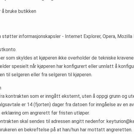
r å bruke butikken
m støtter informasjonskapsler - Internet Explorer, Opera, Mozilla
ostkonto.
lser som skyldes at kjøperen ikke overholder de tekniske kravene
der spesielt når kjøperen har konfigurert eller unnlatt å konfig
 til selgeren eller fra selgeren til kjøperen.
n
g fra kontrakten som er inngått eksternt, uten å oppgi grunn og u
salgsavtale er 14 (fjorten) dager fra datoen for inngåelse av en av
 erklæring om angrerett før fristen utløper.
kontrakten skal sendes til adressen angitt nedenfor: keyturion@
brukeren en bekreftelse på at han/hun har mottatt angreretten.