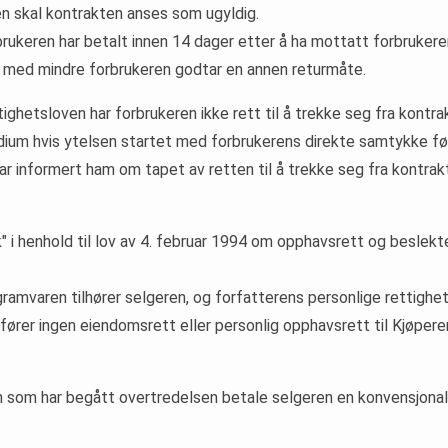
kten skal kontrakten anses som ugyldig.
brukeren har betalt innen 14 dager etter å ha mottatt forbruke
 med mindre forbrukeren godtar en annen returmåte.
ettighetsloven har forbrukeren ikke rett til å trekke seg fra kontr
edium hvis ytelsen startet med forbrukerens direkte samtykke før
r informert ham om tapet av retten til å trekke seg fra kontrak
k" i henhold til lov av 4. februar 1994 om opphavsrett og beslekt
gramvaren tilhører selgeren, og forfatterens personlige rettighete
rfører ingen eiendomsrett eller personlig opphavsrett til Kjøpere
 som har begått overtredelsen betale selgeren en konvensjonalb