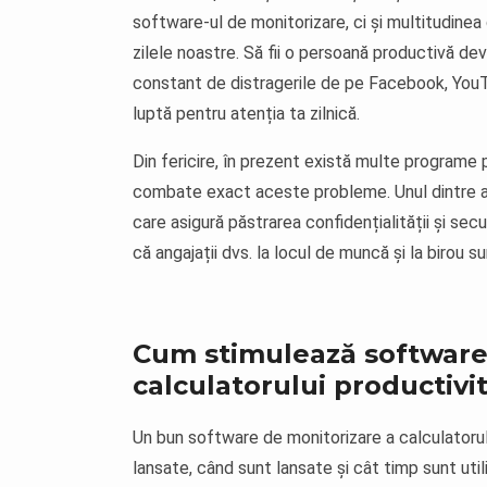
software-ul de monitorizare, ci și multitudinea 
zilele noastre. Să fii o persoană productivă dev
constant de distragerile de pe Facebook, YouTu
luptă pentru atenția ta zilnică.
Din fericire, în prezent există multe programe 
combate exact aceste probleme. Unul dintre ac
care asigură păstrarea confidențialității și secur
că angajații dvs. la locul de muncă și la birou 
Cum stimulează software-
calculatorului productivi
Un bun software de monitorizare a calculatorulu
lansate, când sunt lansate și cât timp sunt uti