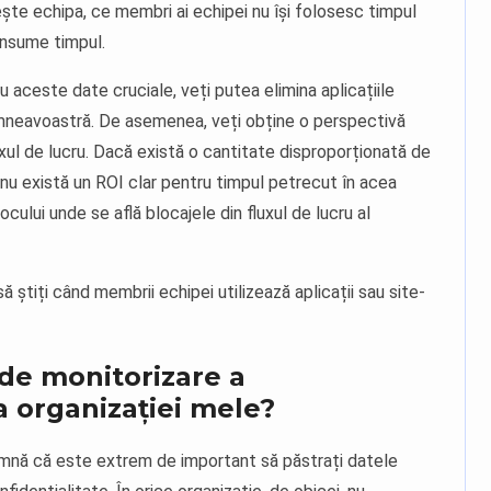
ște echipa, ce membri ai echipei nu își folosesc timpul
consume timpul.
 aceste date cruciale, veți putea elimina aplicațiile
dumneavoastră. De asemenea, veți obține o perspectivă
uxul de lucru. Dacă există o cantitate disproporționată de
r nu există un ROI clar pentru timpul petrecut în acea
ocului unde se află blocajele din fluxul de lucru al
 știți când membrii echipei utilizează aplicații sau site-
de monitorizare a
ea organizației mele?
eamnă că este extrem de important să păstrați datele