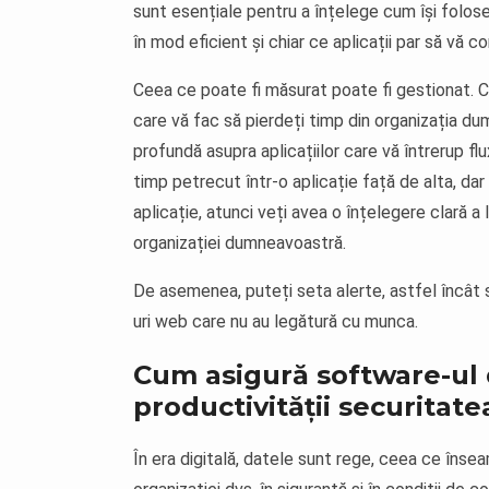
sunt esențiale pentru a înțelege cum își folose
în mod eficient și chiar ce aplicații par să vă 
Ceea ce poate fi măsurat poate fi gestionat. Cu
care vă fac să pierdeți timp din organizația 
profundă asupra aplicațiilor care vă întrerup fl
timp petrecut într-o aplicație față de alta, da
aplicație, atunci veți avea o înțelegere clară a l
organizației dumneavoastră.
De asemenea, puteți seta alerte, astfel încât să
uri web care nu au legătură cu munca.
Cum asigură software-ul 
productivității securitat
În era digitală, datele sunt rege, ceea ce îns