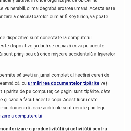
onfidențialitate. În orice organizație, de obicei, nu
e vulnerabili, ci mai degrabă eroarea umană. Acesta este
izare a calculatoarelor, cum ar fi Keyturion, vă poate
 ce dispozitive sunt conectate la computerul
ceste dispozitive și dacă se copiază ceva pe aceste
ăi sunt prinși sau că orice mișcare accidentală a fișierelor
permite să aveți un jurnal complet al fiecărei cereri de
seamnă că, cu
urmărirea documentelor tipărite
veți
t tipărite de pe computer, ce pagini sunt tipărite, câte
ile și când a făcut aceste copii. Acest lucru este
tr-un domeniu în care auditurile sunt cerute prin lege.
izare a computerului
onitorizare a productivității și activității pentru