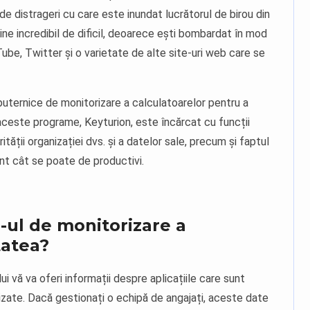
de distrageri cu care este inundat lucrătorul de birou din
ine incredibil de dificil, deoarece ești bombardat în mod
be, Twitter și o varietate de alte site-uri web care se
puternice de monitorizare a calculatoarelor pentru a
este programe, Keyturion, este încărcat cu funcții
ității organizației dvs. și a datelor sale, precum și faptul
sunt cât se poate de productivi.
ul de monitorizare a
tatea?
i vă va oferi informații despre aplicațiile care sunt
lizate. Dacă gestionați o echipă de angajați, aceste date