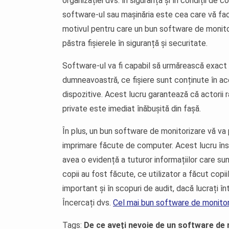
organizației dvs. în siguranță și în condiții de c
software-ul sau mașinăria este cea care vă fac
motivul pentru care un bun software de monitor
păstra fișierele în siguranță și securitate.
Software-ul va fi capabil să urmărească exact
dumneavoastră, ce fișiere sunt conținute în a
dispozitive. Acest lucru garantează că actorii r
private este imediat înăbușită din fașă.
În plus, un bun software de monitorizare vă va 
imprimare făcute de computer. Acest lucru în
avea o evidență a tuturor informațiilor care sun
copii au fost făcute, ce utilizator a făcut copi
important și în scopuri de audit, dacă lucrați în
Încercați dvs.
Cel mai bun software de monitor
Tags:
De ce aveți nevoie de un software de m