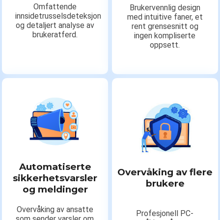
Omfattende
Brukervennlig design
innsidetrusselsdeteksjon
med intuitive faner, et
og detaljert analyse av
rent grensesnitt og
brukeratferd.
ingen kompliserte
oppsett.
Automatiserte
Overvåking av flere
sikkerhetsvarsler
brukere
og meldinger
Overvåking av ansatte
Profesjonell PC-
som sender varsler om