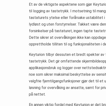
Et av de viktigste aspektene som gjør Keyturi
til logging av tastetrykk. I motsetning til man
tastaturets ytelse eller forårsake ustabilitet 
lydløst og uten forstyrrelser. Takket være den
forsinkelser på tastaturet, ingen tapte tastetr
Dette sikrer at overvåkingen ikke kan oppdages
opprettholde tilliten til og funksjonaliteten i 
Keyturion tilbyr dessuten et bredt spekter av 
tastetrykk. Det gir omfattende skjermbildeopp
applikasjonsbruk og logger over nettstedsaktiv
noe som sikrer maksimal beskyttelse av sensi
valgfrie fjerntilgangsfunksjoner gjør det til et
løsning for overvåking av ansatte, samt for 
på nettet.
En annen viktig fordel med Keyturion er det br