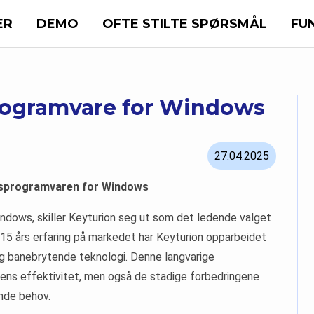
ER
DEMO
OFTE STILTE SPØRSMÅL
FU
rogramvare for Windows
27.04.2025
ngsprogramvaren for Windows
ndows, skiller Keyturion seg ut som det ledende valget
 15 års erfaring på markedet har Keyturion opparbeidet
 og banebrytende teknologi. Denne langvarige
rens effektivitet, men også de stadige forbedringene
ende behov.