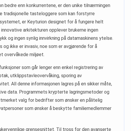
on bedre enn konkurrentene, er den unike tilnærmingen
ge tradisjonelle tasteloggere som kan forstyrre
i systemet, er Keyturion designet for å fungere helt
 innovative arkitekturen opplever brukerne ingen
ykk og ingen synlig innvirkning på datamaskinens ytelse.
 og ikke er invasiv, noe som er avgjørende for å
det overvåkede miljøet.
funksjoner som går lenger enn enkel registrering av
tak, utklippstavleovervåking, sporing av
itet. All denne informasjonen lagres på en sikker måte,
tive data. Programmets krypterte lagringsmetoder og
 utmerket valg for bedrifter som ønsker en pålitelig
privatpersoner som ønsker å beskytte familiemedlemmer
ukervennlige grensesnittet. Til tross for den avanserte