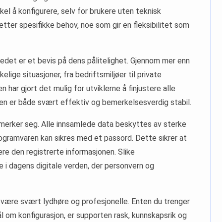
kel å konfigurere, selv for brukere uten teknisk
 etter spesifikke behov, noe som gir en fleksibilitet som
edet er et bevis på dens pålitelighet. Gjennom mer enn
kelige situasjoner, fra bedriftsmiljøer til private
har gjort det mulig for utviklerne å finjustere alle
en er både svært effektiv og bemerkelsesverdig stabil.
merker seg. Alle innsamlede data beskyttes av sterke
programvaren kan sikres med et passord. Dette sikrer at
ere den registrerte informasjonen. Slike
e i dagens digitale verden, der personvern og
å være svært lydhøre og profesjonelle. Enten du trenger
ål om konfigurasjon, er supporten rask, kunnskapsrik og