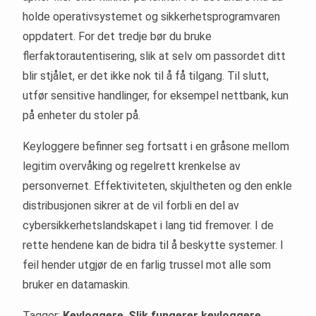
holde operativsystemet og sikkerhetsprogramvaren
oppdatert. For det tredje bør du bruke
flerfaktorautentisering, slik at selv om passordet ditt
blir stjålet, er det ikke nok til å få tilgang. Til slutt,
utfør sensitive handlinger, for eksempel nettbank, kun
på enheter du stoler på.
Keyloggere befinner seg fortsatt i en gråsone mellom
legitim overvåking og regelrett krenkelse av
personvernet. Effektiviteten, skjultheten og den enkle
distribusjonen sikrer at de vil forbli en del av
cybersikkerhetslandskapet i lang tid fremover. I de
rette hendene kan de bidra til å beskytte systemer. I
feil hender utgjør de en farlig trussel mot alle som
bruker en datamaskin.
Tagger:
Keyloggere
,
Slik fungerer keyloggere
,