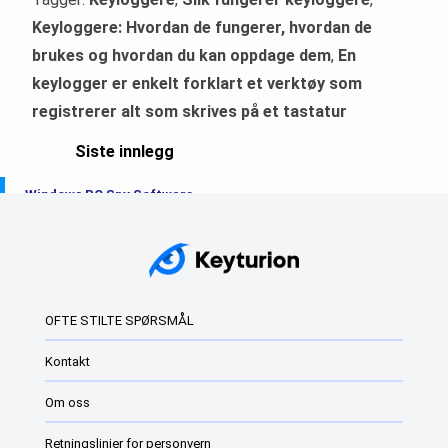
Keyloggere: Hvordan de fungerer, hvordan de
brukes og hvordan du kan oppdage dem
,
En
keylogger er enkelt forklart et verktøy som
registrerer alt som skrives på et tastatur
Siste innlegg
Windows PC Spy Software
Den beste Windows Keylogger i 2025
Keyloggere
Windows Keyloggers: Hva de er og hvordan de...
OFTE STILTE SPØRSMÅL
Beste overvåkingsprogramvare for Windows
Kontakt
Den beste keyloggeren i 2024 for Windows
Om oss
Beste Windows 11 og Windows 10 Keylogger
Retningslinjer for personvern
Windows 11 gratis tasteloggere