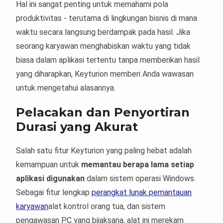
Hal ini sangat penting untuk memahami pola
produktivitas - terutama di lingkungan bisnis di mana
waktu secara langsung berdampak pada hasil. Jika
seorang karyawan menghabiskan waktu yang tidak
biasa dalam aplikasi tertentu tanpa memberikan hasil
yang diharapkan, Keyturion memberi Anda wawasan
untuk mengetahui alasannya.
Pelacakan dan Penyortiran
Durasi yang Akurat
Salah satu fitur Keyturion yang paling hebat adalah
kemampuan untuk
memantau berapa lama setiap
aplikasi digunakan
dalam sistem operasi Windows.
Sebagai fitur lengkap
perangkat lunak pemantauan
karyawan
alat kontrol orang tua, dan sistem
pengawasan PC yang bijaksana, alat ini merekam