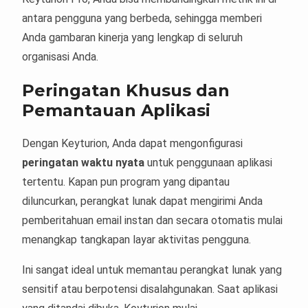
antara pengguna yang berbeda, sehingga memberi
Anda gambaran kinerja yang lengkap di seluruh
organisasi Anda.
Peringatan Khusus dan
Pemantauan Aplikasi
Dengan Keyturion, Anda dapat mengonfigurasi
peringatan waktu nyata
untuk penggunaan aplikasi
tertentu. Kapan pun program yang dipantau
diluncurkan, perangkat lunak dapat mengirimi Anda
pemberitahuan email instan dan secara otomatis mulai
menangkap tangkapan layar aktivitas pengguna.
Ini sangat ideal untuk memantau perangkat lunak yang
sensitif atau berpotensi disalahgunakan. Saat aplikasi