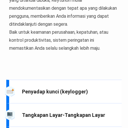
yang ditandai dibuka, Keyturion mulai
mendokumentasikan dengan tepat apa yang dilakukan
pengguna, memberikan Anda informasi yang dapat
ditindaklanjuti dengan segera.
Baik untuk keamanan perusahaan, kepatuhan, atau
kontrol produktivitas, sistem peringatan ini
memastikan Anda selalu selangkah lebih maju.
Penyadap kunci (keylogger)
Tangkapan Layar-Tangkapan Layar