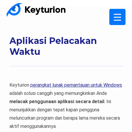
Aplikasi Pelacakan
Waktu
Keyturion
perangkat lunak pemantauan untuk Windows
adalah solusi canggih yang memungkinkan Anda
melacak penggunaan aplikasi secara detail
. Ini
menunjukkan dengan tepat kapan pengguna
meluncurkan program dan berapa lama mereka secara
aktif menggunakannya.