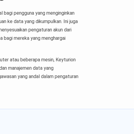
eal bagi pengguna yang menginginkan
n ke data yang dikumpulkan. Ini juga
 menyesuaikan pengaturan akun dari
na bagi mereka yang menghargai
ter atau beberapa mesin, Keyturion
dan manajemen data yang
awasan yang andal dalam pengaturan