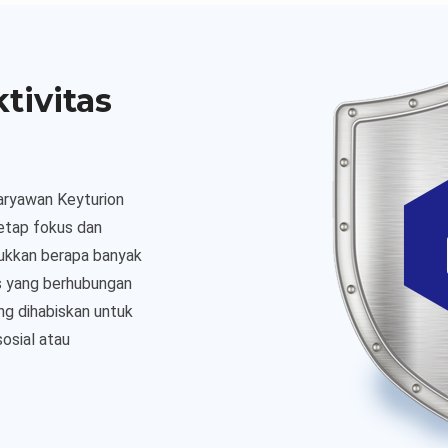
tivitas
aryawan Keyturion
tap fokus dan
jukkan berapa banyak
s yang berhubungan
g dihabiskan untuk
sosial atau