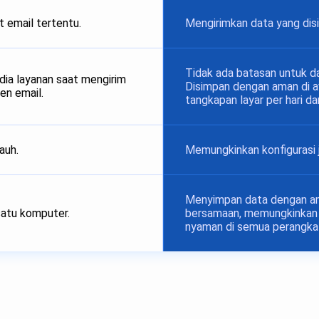
 email tertentu.
Mengirimkan data yang disi
Tidak ada batasan untuk da
ia layanan saat mengirim
Disimpan dengan aman di aw
en email.
tangkapan layar per hari d
auh.
Memungkinkan konfigurasi j
Menyimpan data dengan a
satu komputer.
bersamaan, memungkinkan p
nyaman di semua perangkat