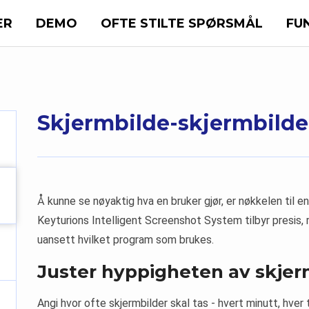
ER
DEMO
OFTE STILTE SPØRSMÅL
FU
Skjermbilde-skjermbilde
Å kunne se nøyaktig hva en bruker gjør, er nøkkelen til e
Keyturions Intelligent Screenshot System tilbyr presis, 
uansett hvilket program som brukes.
Juster hyppigheten av skje
Angi hvor ofte skjermbilder skal tas - hvert minutt, hver 