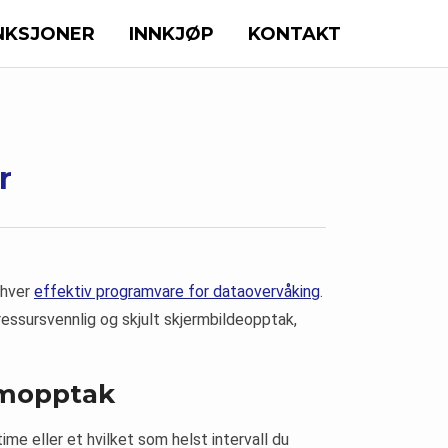
NKSJONER
INNKJØP
KONTAKT
r
nhver
effektiv programvare for dataovervåking
.
ressursvennlig og skjult skjermbildeopptak,
rmopptak
time eller et hvilket som helst intervall du