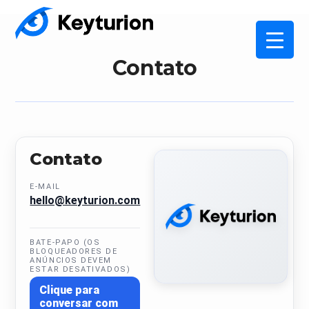
Contato
Contato
E-MAIL
hello@keyturion.com
BATE-PAPO (OS
BLOQUEADORES DE
ANÚNCIOS DEVEM
ESTAR DESATIVADOS)
Clique para
conversar com