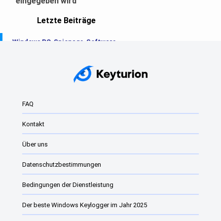
eingegeben wird
Letzte Beiträge
Windows PC-Spionage-Software
Der beste Windows Keylogger im Jahr 2025
Keylogger
Windows Keylogger: Was sie sind und wie sie...
FAQ
Beste Überwachungssoftware für Windows
Kontakt
Der beste Keylogger des Jahres 2024 für Windows
Über uns
Bester Windows 11 und Windows 10 Keylogger
Datenschutzbestimmungen
Windows 11 kostenlose Keylogger
Kindersicherungssoftware für Windows
Bedingungen der Dienstleistung
Website-Überwachungssoftware vs. Monitorin...
Der beste Windows Keylogger im Jahr 2025