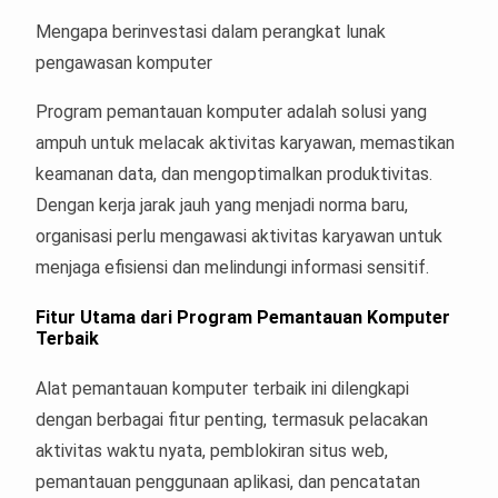
Mengapa berinvestasi dalam perangkat lunak
pengawasan komputer
Program pemantauan komputer adalah solusi yang
ampuh untuk melacak aktivitas karyawan, memastikan
keamanan data, dan mengoptimalkan produktivitas.
Dengan kerja jarak jauh yang menjadi norma baru,
organisasi perlu mengawasi aktivitas karyawan untuk
menjaga efisiensi dan melindungi informasi sensitif.
Fitur Utama dari Program Pemantauan Komputer
Terbaik
Alat pemantauan komputer terbaik ini dilengkapi
dengan berbagai fitur penting, termasuk pelacakan
aktivitas waktu nyata, pemblokiran situs web,
pemantauan penggunaan aplikasi, dan pencatatan