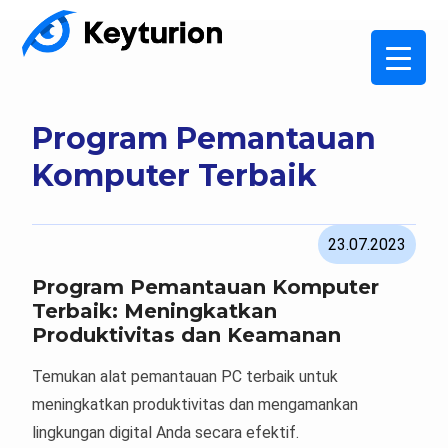
Program Pemantauan
Komputer Terbaik
23.07.2023
Program Pemantauan Komputer
Terbaik: Meningkatkan
Produktivitas dan Keamanan
Temukan alat pemantauan PC terbaik untuk
meningkatkan produktivitas dan mengamankan
lingkungan digital Anda secara efektif.