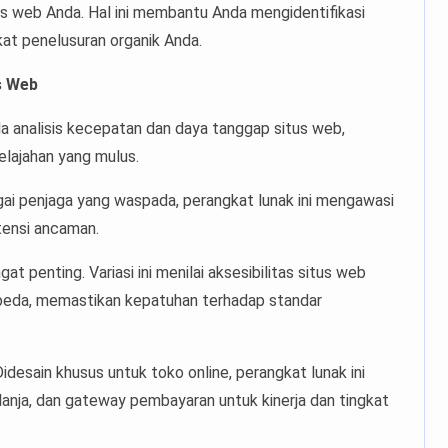
us web Anda. Hal ini membantu Anda mengidentifikasi
at penelusuran organik Anda.
s Web
ada analisis kecepatan dan daya tanggap situs web,
ajahan yang mulus.
gai penjaga yang waspada, perangkat lunak ini mengawasi
tensi ancaman.
ngat penting. Variasi ini menilai aksesibilitas situs web
eda, memastikan kepatuhan terhadap standar
Didesain khusus untuk toko online, perangkat lunak ini
anja, dan gateway pembayaran untuk kinerja dan tingkat