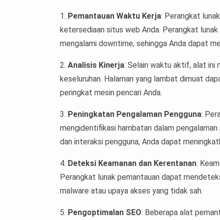
1.
Pemantauan Waktu Kerja
: Perangkat lun
ketersediaan situs web Anda. Perangkat lunak 
mengalami downtime, sehingga Anda dapat me
2.
Analisis Kinerja
: Selain waktu aktif, alat i
keseluruhan. Halaman yang lambat dimuat dap
peringkat mesin pencari Anda.
3.
Peningkatan Pengalaman Pengguna
: Pe
mengidentifikasi hambatan dalam pengalaman 
dan interaksi pengguna, Anda dapat meningkatk
4.
Deteksi Keamanan dan Kerentanan
: Keam
Perangkat lunak pemantauan dapat mendeteksi
malware atau upaya akses yang tidak sah.
5.
Pengoptimalan SEO
: Beberapa alat peman