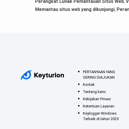
Perangkat Lunak Pemantauan Situs Web
,
V
Memantau situs web yang dikunjungi
,
Peran
PERTANYAAN YANG
SERING DIAJUKAN
Kontak
Tentang kami
Kebijakan Privasi
Ketentuan Layanan
Keylogger Windows
Terbaik di tahun 2025