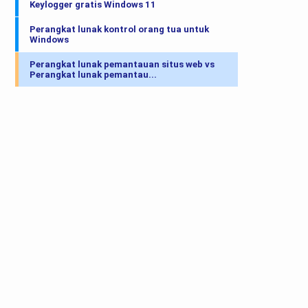
Keylogger gratis Windows 11
Perangkat lunak kontrol orang tua untuk
Windows
Perangkat lunak pemantauan situs web vs
Perangkat lunak pemantau...