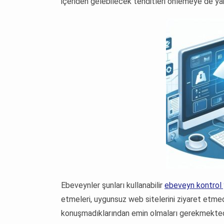
içeriden gelebilecek tehditleri önlemeye de yard
Ebeveynler şunları kullanabilir
ebeveyn kontrol 
etmeleri, uygunsuz web sitelerini ziyaret etmed
konuşmadıklarından emin olmaları gerekmekted