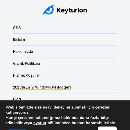
2025'in En İyi Windows Keylogger'ı
Keyloggerlar
Windows Keyloggerları: Ne Oldukları ve N...
SSS
Windows için En İyi İzleme Yazılımı
İletişim
Windows için 2024'ün En İyi Keylogger'ı
Hakkımızda
En İyi Windows 11 ve Windows 10 Keylogger
Gizlilik Politikası
Windows 11 ücretsiz tuş kaydediciler
Windows için ebeveyn kontrol yazılımı
Hizmet Koşulları
Web sitesi izleme yazılımı vs Monitorin...
2025'in En İyi Windows Keylogger'ı
Blog
Web sitemizde size en iyi deneyimi sunmak için çerezleri
Çalışan izleme yazılımı
kullanıyoruz.
Hangi çerezleri kullandığımız hakkında daha fazla bilgi
edinebilir veya
ayarlar
bölümünden bunları kapatabilirsiniz.
Keyturion Değişiklik Listesi