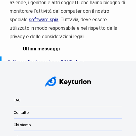
aziende, i genitori e altri soggetti che hanno bisogno di
monitorare l'attività del computer con il nostro
speciale
software spia
. Tuttavia, deve essere
utilizzato in modo responsabile e nel rispetto della
privacy e delle considerazioni legali.
Ultimi messaggi
Software di spionaggio per PC Windows
Il miglior Keylogger di Windows del 2025
Keylogger
Keylogger di Windows: Cosa sono e come...
FAQ
Il miglior software di monitoraggio per Windows
Contatto
Il miglior Keylogger del 2024 per Windows
Chi siamo
Il miglior Keylogger per Windows 11 e Windows 10