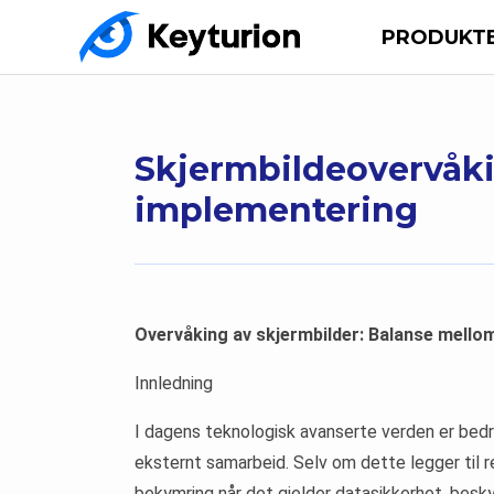
PRODUKT
Skjermbildeovervåkin
implementering
Overvåking av skjermbilder: Balanse mell
Innledning
I dagens teknologisk avanserte verden er bedr
eksternt samarbeid. Selv om dette legger til re
bekymring når det gjelder datasikkerhet, besk