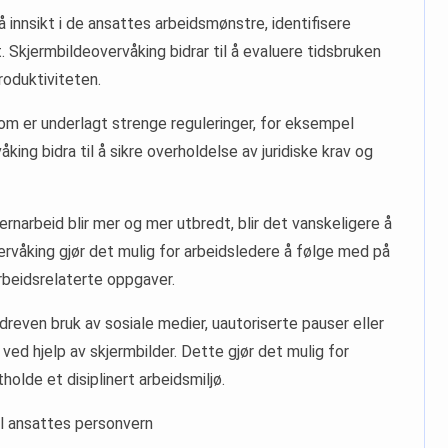
å innsikt i de ansattes arbeidsmønstre, identifisere
t. Skjermbildeovervåking bidrar til å evaluere tidsbruken
roduktiviteten.
 som er underlagt strenge reguleringer, for eksempel
ing bidra til å sikre overholdelse av juridiske krav og
ernarbeid blir mer og mer utbredt, blir det vanskeligere å
ervåking gjør det mulig for arbeidsledere å følge med på
arbeidsrelaterte oppgaver.
dreven bruk av sosiale medier, uautoriserte pauser eller
ved hjelp av skjermbilder. Dette gjør det mulig for
holde et disiplinert arbeidsmiljø.
il ansattes personvern