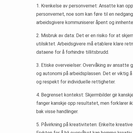
1. Krenkelse av personvernet: Ansatte kan opp
personvernet, noe som kan føre til en nedgang i
arbeidsgivere kommuniserer åpent og innhenter
2. Misbruk av data: Det er en risiko for at skje
utilsiktet. Arbeidsgivere må etablere klare retni
dataene for å forhindre tillitsbrudd.
3. Etiske overveielser: Overvåking av ansatte g
og autonomi på arbeidsplassen. Det er viktig å
og respekt for individuelle rettigheter.
4. Begrenset kontekst: Skjermbilder gir kanskje
fanger kanskje opp resultatet, men forklarer 
bak visse handlinger.
5. Påvirkning på kreativiteten: Enkelte kreativ
Frykten for å bli overvåket kan hemme kreativ 