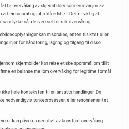
fatte overvåking av skjermbilder som en invasjon av
 arbeidsmoral og jobbtilfredshet. Det er viktig at
 samtykke når de iverksetter slik overvåking.
rmbildeopplysninger kan misbrukes, enten tilsiktet eller
ngslinjer for håndtering, lagring og tilgang til disse
jennom skjermbilder kan reise etiske spørsmål om tillit
 finne en balanse mellom overvåking for legitime formål
 ikke hele konteksten til en ansatts handlinger. De
ikke nødvendigvis tankeprosessen eller resonnementet
e yrker kan påvirkes negativt av konstant overvåking.
tenkning og innovasjon.