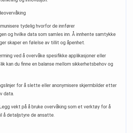
ldeovervåking
unisere tydelig hvorfor de innfører
gen og hvilke data som samles inn. Å innhente samtykke
er skaper en følelse av tillit og åpenhet.
ærming ved å overvåke spesifikke applikasjoner eller
Slik kan du finne en balanse mellom sikkerhetsbehov og
gslinjer for å slette eller anonymisere skjermbilder etter
av data.
: Legg vekt på å bruke overvåking som et verktøy for å
l å detaljstyre de ansatte.