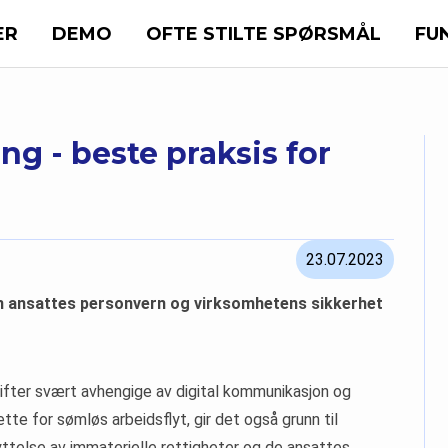
ER
DEMO
OFTE STILTE SPØRSMÅL
FU
g - beste praksis for
23.07.2023
om ansattes personvern og virksomhetens sikkerhet
ifter svært avhengige av digital kommunikasjon og
tte for sømløs arbeidsflyt, gir det også grunn til
yttelse av immaterielle rettigheter og de ansattes