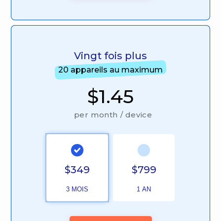
Vingt fois plus
20 appareils au maximum
$1.45
per month / device
$349
$799
3 MOIS
1 AN