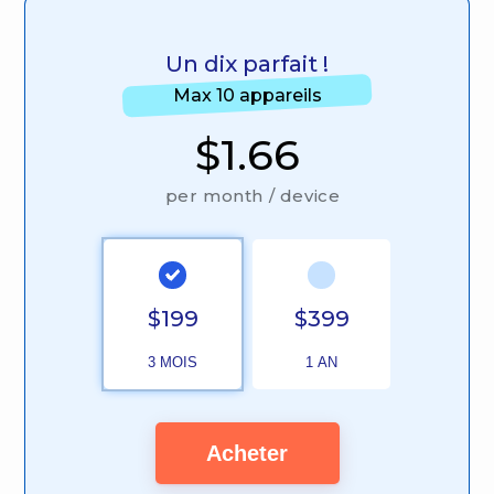
Un dix parfait !
Max 10 appareils
$1.66
per month / device
$199
$399
3 MOIS
1 AN
Acheter