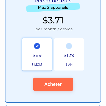
Personnel Plus
Max 2 appareils
$3.71
per month / device
$89
$129
3 MOIS
1 AN
Acheter