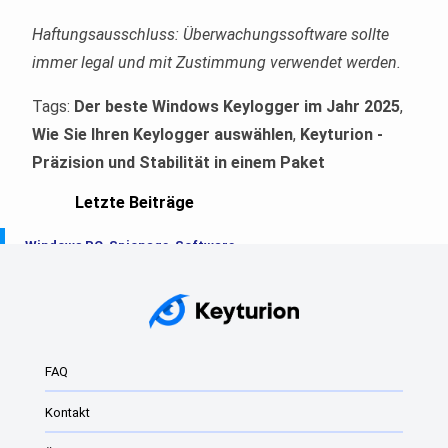
Haftungsausschluss: Überwachungssoftware sollte
immer legal und mit Zustimmung verwendet werden.
Tags:
Der beste Windows Keylogger im Jahr 2025
,
Wie Sie Ihren Keylogger auswählen
,
Keyturion -
Präzision und Stabilität in einem Paket
Letzte Beiträge
Windows PC-Spionage-Software
Der beste Windows Keylogger im Jahr 2025
Keylogger
Windows Keylogger: Was sie sind und wie sie...
FAQ
Beste Überwachungssoftware für Windows
Kontakt
Der beste Keylogger des Jahres 2024 für Windows