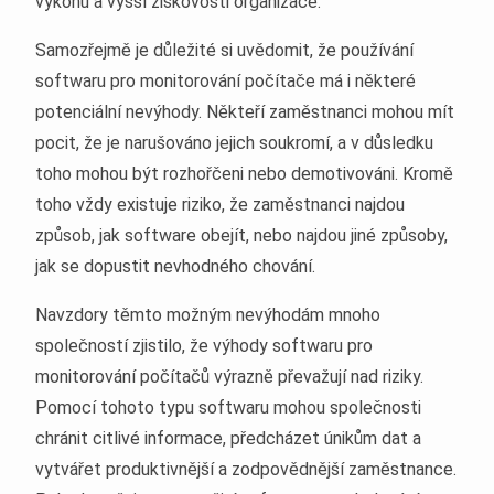
výkonu a vyšší ziskovosti organizace.
Samozřejmě je důležité si uvědomit, že používání
softwaru pro monitorování počítače má i některé
potenciální nevýhody. Někteří zaměstnanci mohou mít
pocit, že je narušováno jejich soukromí, a v důsledku
toho mohou být rozhořčeni nebo demotivováni. Kromě
toho vždy existuje riziko, že zaměstnanci najdou
způsob, jak software obejít, nebo najdou jiné způsoby,
jak se dopustit nevhodného chování.
Navzdory těmto možným nevýhodám mnoho
společností zjistilo, že výhody softwaru pro
monitorování počítačů výrazně převažují nad riziky.
Pomocí tohoto typu softwaru mohou společnosti
chránit citlivé informace, předcházet únikům dat a
vytvářet produktivnější a zodpovědnější zaměstnance.