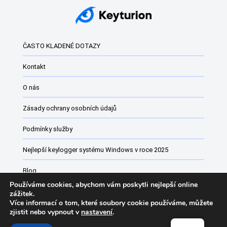
Nejlepší keylogger systému Windows v roce 2025
Keyloggery
Keyloggery systému Windows: Co jsou zač a jak se...
ČASTO KLADENÉ DOTAZY
Nejlepší monitorovací software pro Windows
Kontakt
Nejlepší keylogger roku 2024 pro Windows
O nás
Nejlepší keylogger pro Windows 11 a Windows 10
Zásady ochrany osobních údajů
Windows 11 zdarma keyloggery
Software pro rodičovskou kontrolu pro systém Windows
Podmínky služby
Software pro monitorování webových stránek vs.
Nejlepší keylogger systému Windows v roce 2025
Monitorin...
Blog
Používáme cookies, abychom vám poskytli nejlepší online
Software pro sledování zaměstnanců
zážitek.
Více informací o tom, které soubory cookie používáme, můžete
zjistit nebo vypnout v
nastavení
.
Keyturion Seznam změn