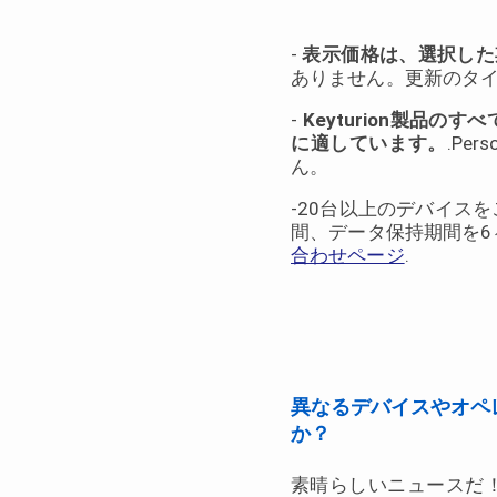
-︎
表示価格は、選択した
ありません。更新のタ
-︎
Keyturion製品
に適しています。
.P
ん。
-20台以上のデバイスを
間、データ保持期間を
合わせページ
.
異なるデバイスやオペ
か？
素晴らしいニュースだ