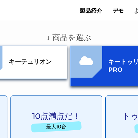
製品紹介
デモ
↓ 商品を選ぶ
キーテュリオン
キートゥ
PRO
10点満点だ！
ト
最大10台