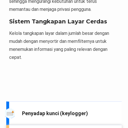
sehingga mengurangi kebutuhan untuk terus
memantau dan menjaga privasi pengguna.
Sistem Tangkapan Layar Cerdas
Kelola tangkapan layar dalam jumlah besar dengan
mudah dengan menyortir dan memfilternya untuk
menemukan informasi yang paling relevan dengan
cepat.
Penyadap kunci (keylogger)