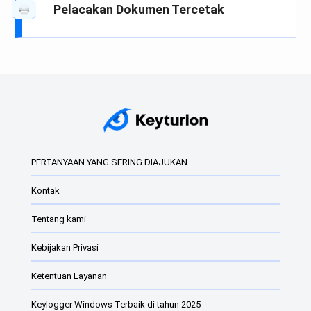
Pelacakan Dokumen Tercetak
PERTANYAAN YANG SERING DIAJUKAN
Kontak
Tentang kami
Kebijakan Privasi
Ketentuan Layanan
Keylogger Windows Terbaik di tahun 2025