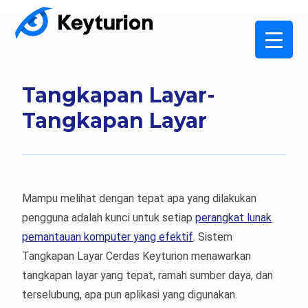
Tangkapan Layar-
Tangkapan Layar
Mampu melihat dengan tepat apa yang dilakukan
pengguna adalah kunci untuk setiap
perangkat lunak
pemantauan komputer yang efektif
. Sistem
Tangkapan Layar Cerdas Keyturion menawarkan
tangkapan layar yang tepat, ramah sumber daya, dan
terselubung, apa pun aplikasi yang digunakan.