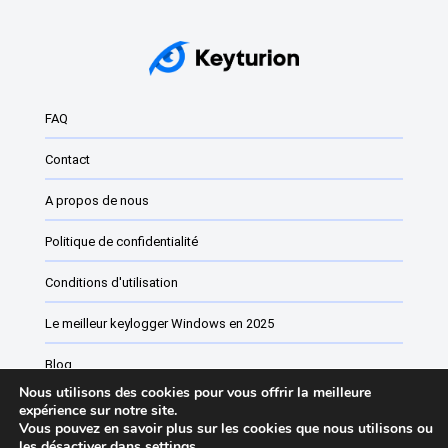
Le meilleur keylogger Windows en 2025
Enregistreurs de frappe
Enregistreurs de frappe Windows : Ce qu'ils sont et
comment...
FAQ
Meilleur logiciel de surveillance pour Windows
Contact
Le meilleur keylogger de 2024 pour Windows
A propos de nous
Meilleur Keylogger Windows 11 et Windows 10
Politique de confidentialité
Enregistreurs de frappe gratuits pour Windows 11
Conditions d'utilisation
Logiciel de contrôle parental pour Windows
Le meilleur keylogger Windows en 2025
Logiciel de surveillance de sites Web vs...
Blog
Nous utilisons des cookies pour vous offrir la meilleure
Logiciel de surveillance des employés
expérience sur notre site.
Vous pouvez en savoir plus sur les cookies que nous utilisons ou
les désactiver dans
settings
.
Liste des changements de Keyturion