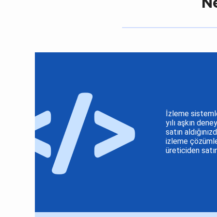
N
İzleme sisteml
yılı aşkın dene
satın aldığınız
izleme çözümler
üreticiden satı