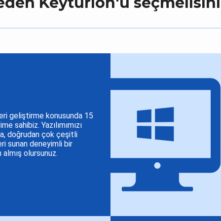
eden Keyturion'u seçmelisini
eri geliştirme konusunda 15
yime sahibiz. Yazılımımızı
da, doğrudan çok çeşitli
i sunan deneyimli bir
n almış olursunuz.