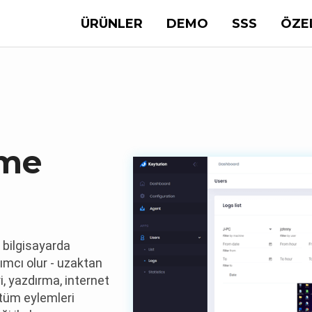
ÜRÜNLER
DEMO
SSS
ÖZE
eme
 bilgisayarda
dımcı olur - uzaktan
ri, yazdırma, internet
 tüm eylemleri