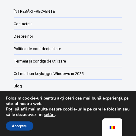
ÎNTREBĂRI FRECVENTE
Contactați
Despre noi
Politica de confidențialitate
Termeni și condiții de utilizare
Cel mai bun keylogger Windows în 2025
Blog
Folosim cookie-uri pentru a-ți oferi cea mai bună experiență pe
Software de monitorizare a angajaților
site-ul nostru web.
Poți să afli mai multe despre cookie-urile pe care le folosim sau
Lista de modificări Keyturion
să le dezactivezi în
setări
.
Acceptați