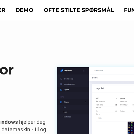
ER
DEMO
OFTE STILTE SPØRSMÅL
FU
or
Windows
hjelper deg
 datamaskin - til og