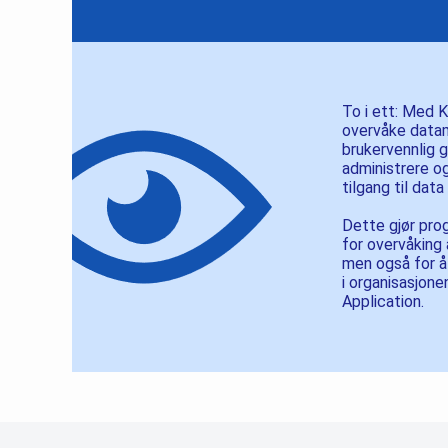
To i ett: Med 
overvåke datam
brukervennlig g
administrere og
tilgang til dat
Dette gjør pro
for overvåking
men også for å
i organisasjon
Application.