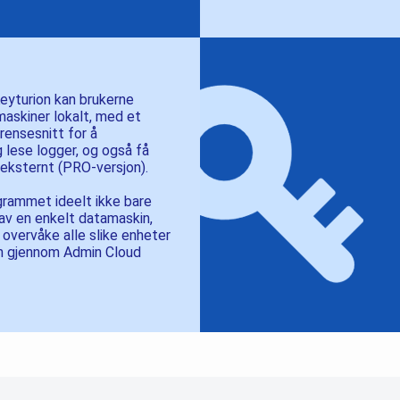
Keyturion kan brukerne
askiner lokalt, med et
rensesnitt for å
 lese logger, og også få
a eksternt (PRO-versjon).
grammet ideelt ikke bare
 av en enkelt datamaskin,
 overvåke alle slike enheter
en gjennom Admin Cloud