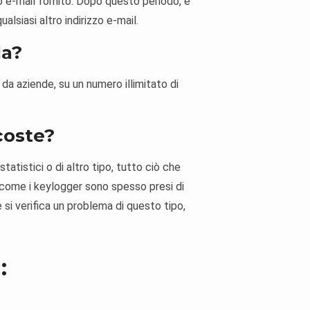
o e-mail fornito. Dopo questo periodo, è
lsiasi altro indirizzo e-mail.
da?
 da aziende, su un numero illimitato di
coste?
tistici o di altro tipo, tutto ciò che
 come i keylogger sono spesso presi di
 si verifica un problema di questo tipo,
: