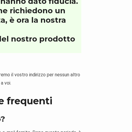
i hanno dato fiducia.
he richiedono un
, è ora la nostra
 del nostro prodotto
eremo il vostro indirizzo per nessun altro
a voi.
e frequenti
o?