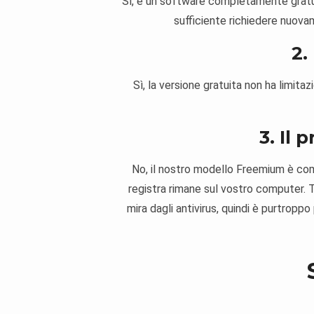
Sì, è un software completamente gratuit
sufficiente richiedere nuovam
2.
Sì, la versione gratuita non ha limita
3. Il
No, il nostro modello Freemium è comp
registra rimane sul vostro computer. 
mira dagli antivirus, quindi è purtropp