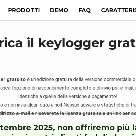
PRODOTTI
DEMO
FAQ
CARATTERI
rica il keylogger grat
er gratuito
è un'edizione gratuita della versione commerciale con
nca l'opzione di nascondimento completo e di invio per e-mail, 
identiche a quelle della versione a pagamento!
o e non invia alcun dato a noi! Nessun adware o statistiche di t
ndirizzo e-mail e riceverete la licenza gratuita e un link per s
ttembre 2025, non offriremo più l