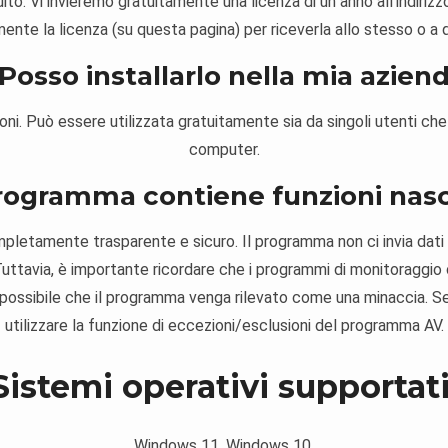
o. Vi invieremo gratuitamente una licenza di un anno all'indirizz
ente la licenza (su questa pagina) per riceverla allo stesso o a qua
 Posso installarlo nella mia azien
zioni. Può essere utilizzata gratuitamente sia da singoli utenti che
computer.
 programma contiene funzioni nas
letamente trasparente e sicuro. Il programma non ci invia dati sta
Tuttavia, è importante ricordare che i programmi di monitoraggio
o possibile che il programma venga rilevato come una minaccia. Se
utilizzare la funzione di eccezioni/esclusioni del programma AV.
Sistemi operativi supportati
Windows 11, Windows 10,