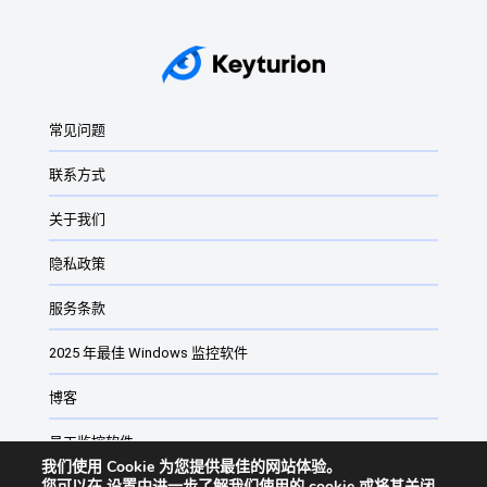
Windows PC 间谍软件
2025 年最佳 Windows 监控软件
键盘记录器
常见问题
Windows 密钥记录器：它们是什么？
联系方式
适用于 Windows 的最佳监控软件
2024 年适用于 Windows 的最佳监控软件
关于我们
最佳 Windows 11 和 Windows 10 密钥记录器
隐私政策
Windows 11 免费键盘记录程序
服务条款
Windows 家长控制软件
2025 年最佳 Windows 监控软件
网站监控软件与监控软件
博客
员工监控软件
我们使用 Cookie 为您提供最佳的网站体验。
您可以在
设置
中进一步了解我们使用的 cookie 或将其关闭。
Keyturion 更改列表