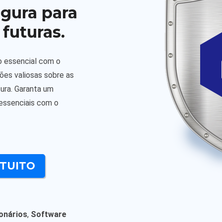
egura para
 futuras.
o essencial com o
es valiosas sobre as
tura. Garanta um
essenciais com o
ATUITO
onários
,
Software