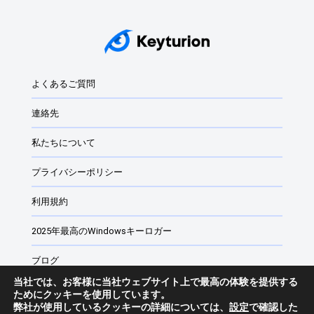
2025年最高のWindowsキーロガー
キーロガー
Windowsキーロガー：Windowsキーロガーとは？
よくあるご質問
Windows用ベスト・モニタリング・ソフトウェア
連絡先
Windows用2024年ベスト・キーロガー
私たちについて
最高のWindows 11およびWindows 10キーロガー
プライバシーポリシー
Windows 11無料キーロガー
利用規約
Windows用ペアレンタル・コントロール・ソフトウェア
2025年最高のWindowsキーロガー
ウェブサイト・モニタリング・ソフトウェア vs...
ブログ
当社では、お客様に当社ウェブサイト上で最高の体験を提供する
従業員監視ソフトウェア
ためにクッキーを使用しています。
弊社が使用しているクッキーの詳細については、
設定
で確認した