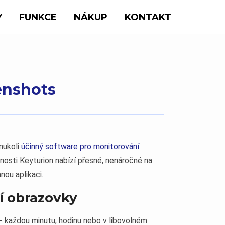
Y
FUNKCE
NÁKUP
KONTAKT
enshots
mukoli
účinný software pro monitorování
nosti Keyturion nabízí přesné, nenáročné na
nou aplikaci.
í obrazovky
- každou minutu, hodinu nebo v libovolném